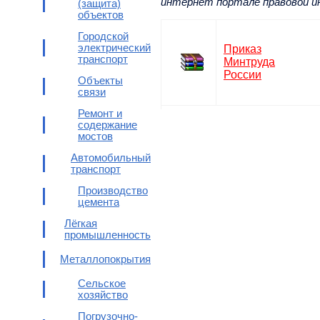
интернет портале правовой и
(защита)
объектов
Городской
электрический
Приказ
транспорт
Минтруда
России
Объекты
связи
Ремонт и
содержание
мостов
Автомобильный
транспорт
Производство
цемента
Лёгкая
промышленность
Металлопокрытия
Сельское
хозяйство
Погрузочно-