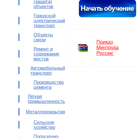
(защита)
объектов
Городской
электрический
транспорт
Объекты
связи
Приказ
Минтруда
Ремонт и
России
содержание
мостов
Автомобильный
транспорт
Производство
цемента
Лёгкая
промышленность
Металлопокрытия
Сельское
хозяйство
Погрузочно-