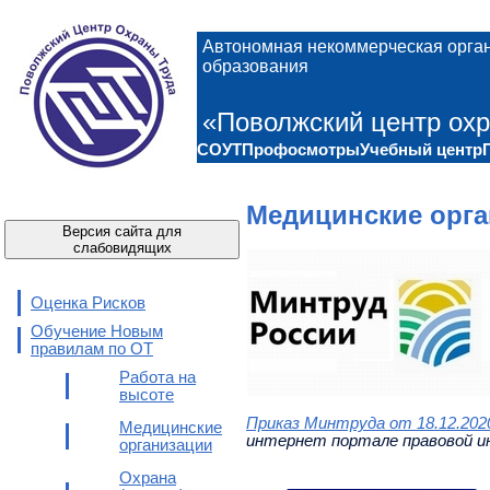
Автономная некоммерческая орга
образования
«Поволжский центр охр
СОУТ
Профосмотры
Учебный центр
Медицинские орг
Версия сайта для
слабовидящих
Оценка Рисков
Обучение Новым
правилам по ОТ
Работа на
высоте
Приказ Минтруда от 18.12.20
Медицинские
интернет портале правовой и
организации
Охрана