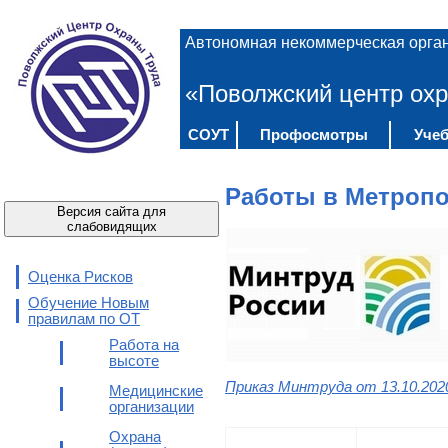
Автономная некоммерческая орга
«Поволжский центр охр
СОУТ
Профосмотры
Учеб
Работы в Метроп
Версия сайта для
слабовидящих
Оценка Рисков
Обучение Новым
правилам по ОТ
Работа на
высоте
Приказ Минтруда от 13.10.202
Медицинские
организации
Охрана