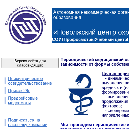
Автономная некоммерческая орга
образования
«Поволжский центр охр
СОУТ
Профосмотры
Учебный центр
Периодический медицинский ос
Версия сайта для
зависимости от формы собстве
слабовидящих
Целью перио
- динамическ
Психиатрическое
выявление на
освидетельствование
вредных и (и
Приказ 29н
формирование
- выявление
Предрейсовые
продолжения 
медосмоты
факторов;
- своевремен
направленных
Подписаться на
рассылку компании
Мы проводим периодические и 