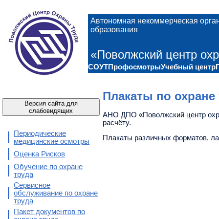
Автономная некоммерческая орга
образования
«Поволжский центр охр
СОУТ
Профосмотры
Учебный центр
Плакаты по охране 
Версия сайта для
слабовидящих
АНО ДПО «Поволжский центр охра
расчёту.
Периодические
Плакаты различных форматов, л
медицинские осмотры
Оценка Рисков
Обучение по охране
труда
Сервисное
обслуживание по охране
труда
Пакет документов по