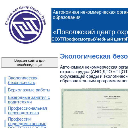
Автономная некоммерческая орга
образования
«Поволжский центр охр
СОУТ
Профосмотры
Учебный центр
Экологическая без
Версия сайта для
слабовидящих
Автономная некоммерческая орга
охраны труда» (АНО ДПО «ПЦОТ»)
окружающей среды и экологичес
Экологическая
образовательным программам по
безопасность
Верхолазные работы
Ежегодные занятия с
водителями
Профессиональная
переподготовка
Профессии
подведомственные