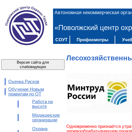
Автономная некоммерческая орга
«Поволжский центр охр
СОУТ
Профосмотры
Учеб
Лесохозяйственн
Версия сайта для
слабовидящих
Оценка Рисков
Обучение Новым
правилам по ОТ
Работа на
высоте
Медицинские
организации
Одновременно признаётся утрат
Охрана
деревообрабатывающем произво