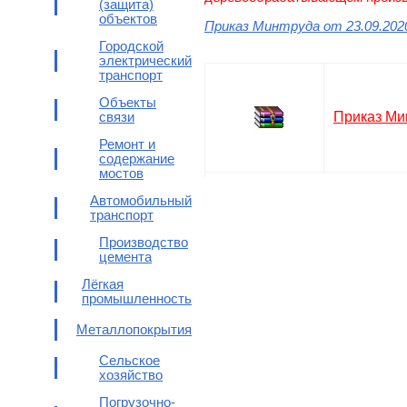
(защита)
объектов
Приказ Минтруда от 23.09.202
Городской
электрический
транспорт
Объекты
Приказ Ми
связи
Ремонт и
содержание
мостов
Автомобильный
транспорт
Производство
цемента
Лёгкая
промышленность
Металлопокрытия
Сельское
хозяйство
Погрузочно-