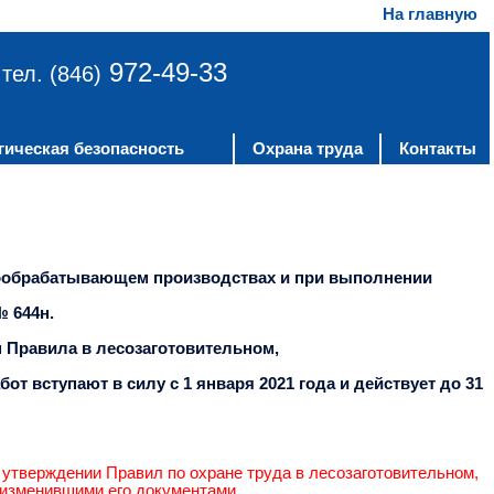
На главную
972-49-33
тел. (846)
гическая безопасность
Охрана труда
Контакты
вообрабатывающем производствах и при выполнении
№ 644н.
4н Правила в лесозаготовительном,
т вступают в силу с 1 января 2021 года и действует до 31
утверждении Правил по охране труда в лесозаготовительном,
изменившими его документами.