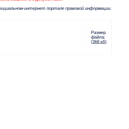
фициальном-интернет портале правовой информации.
Размер
файла:
(
368 кб
)