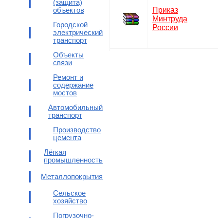
(защита)
Приказ
объектов
Минтруда
Городской
России
электрический
транспорт
Объекты
связи
Ремонт и
содержание
мостов
Автомобильный
транспорт
Производство
цемента
Лёгкая
промышленность
Металлопокрытия
Сельское
хозяйство
Погрузочно-