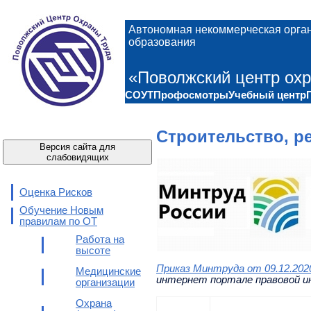
Автономная некоммерческая орга
образования
«Поволжский центр охр
СОУТ
Профосмотры
Учебный центр
Строительство, р
Версия сайта для
слабовидящих
Оценка Рисков
Обучение Новым
правилам по ОТ
Работа на
высоте
Приказ Минтруда от 09.12.202
Медицинские
интернет портале правовой и
организации
Охрана