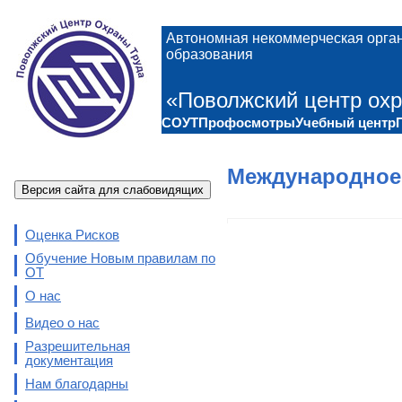
Автономная некоммерческая орга
образования
«Поволжский центр охр
СОУТ
Профосмотры
Учебный центр
Международное
Версия сайта для слабовидящих
Оценка Рисков
Обучение Новым правилам по
ОТ
О нас
Видео о нас
Разрешительная
документация
Нам благодарны