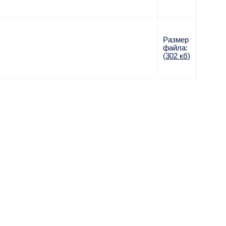
Размер
файла:
(
302 кб
)