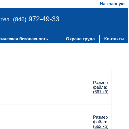
На главную
972-49-33
тел. (846)
гическая безопасность
Охрана труда
Контакты
Размер
файла:
(
661 кб
)
Размер
файла:
(
662 кб
)