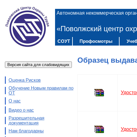
Автономная некоммерческая орга
«Поволжский центр охр
СОУТ
Профосмотры
Учеб
Образец выдав
Версия сайта для слабовидящих
Оценка Рисков
Обучение Новым правилам по
Удост
ОТ
О нас
Видео о нас
Разрешительная
документация
Удосто
Нам благодарны