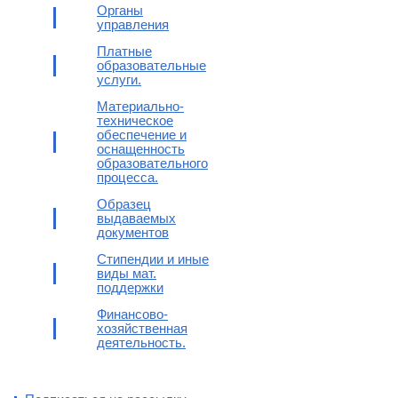
Органы
управления
Платные
образовательные
услуги.
Материально-
техническое
обеспечение и
оснащенность
образовательного
процесса.
Образец
выдаваемых
документов
Стипендии и иные
виды мат.
поддержки
Финансово-
хозяйственная
деятельность.